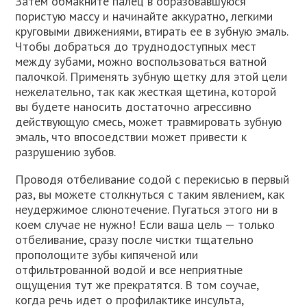
Затем обмакните палец в образовавшуюся
пористую массу и начинайте аккуратно, легкими
круговыми движениями, втирать ее в зубную эмаль.
Чтобы добраться до труднодоступных мест
между зубами, можно воспользоваться ватной
палочкой. Применять зубную щетку для этой цели
нежелательно, так как жесткая щетина, которой
вы будете наносить достаточно агрессивно
действующую смесь, может травмировать зубную
эмаль, что впосоедствии может привести к
разрушению зубов.
Проводя отбеливание содой с перекисью в первый
раз, вы можете столкнуться с таким явлением, как
неудержимое слюнотечение. Пугаться этого ни в
коем случае не нужно! Если ваша цель — только
отбеливание, сразу после чистки тщательно
прополощите зубы кипяченой или
отфильтрованной водой и все неприятные
ощущения тут же прекратятся. В том соучае,
когда речь идет о профилактике инсульта,