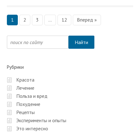
1
2
3
…
12
Вперед »
Н
а
в
и
г
Рубрики
а
Красота
ц
Лечение
и
Польза и вред
я
Похудение
п
Рецепты
Эксперименты и опыты
о
Это интересно
з