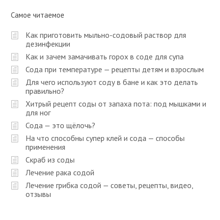
а
п
Самое читаемое
и
Как приготовить мыльно-содовый раствор для
с
дезинфекции
Как и зачем замачивать горох в соде для супа
я
Сода при температуре — рецепты детям и взрослым
м
Для чего используют соду в бане и как это делать
правильно?
Хитрый рецепт соды от запаха пота: под мышками и
для ног
Сода — это щёлочь?
На что способны супер клей и сода — способы
применения
Скраб из соды
Лечение рака содой
Лечение грибка содой — советы, рецепты, видео,
отзывы