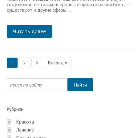
соду можно не только в процессе приготовления блюд —
существуют и другие сферы, …
Читать далее
1
2
3
Вперед »
Н
а
в
и
г
Рубрики
а
Красота
ц
Лечение
и
Польза и вред