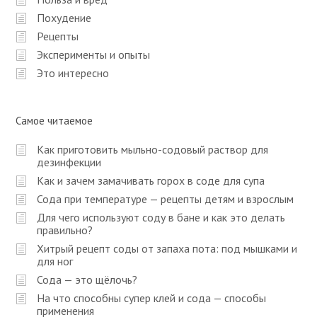
я
Похудение
п
Рецепты
Эксперименты и опыты
о
Это интересно
з
а
п
Самое читаемое
и
Как приготовить мыльно-содовый раствор для
с
дезинфекции
Как и зачем замачивать горох в соде для супа
я
Сода при температуре — рецепты детям и взрослым
м
Для чего используют соду в бане и как это делать
правильно?
Хитрый рецепт соды от запаха пота: под мышками и
для ног
Сода — это щёлочь?
На что способны супер клей и сода — способы
применения