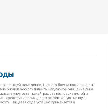
соды
т от прыщей, комедонов, жирного блеска кожи лица, так
вие биологического пилинга. Регулярное очищение лица
ивать упругость тканей, радоваться бархатистой и
ить средства и время, делая эффективную чистку в
расоты Пищевая сода успешно применяется в
…