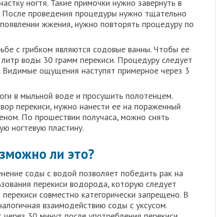
астку ногтя. Такие примочки нужно завернуть в
с. После проведения процедуры нужно тщательно
 появлении жжения, нужно повторять процедуру по
бе с грибком являются содовые ванны. Чтобы ее
1 литр воды 30 грамм перекиси. Процедуру следует
ь. Видимые ощущения наступят примерное через 3
оги в мыльной воде и просушить полотенцем.
твор перекиси, нужно нанести ее на пораженный
леном. По прошествии получаса, можно снять
ую ногтевую пластину.
озможно ли это?
енение соды с водой позволяет победить рак на
ьзования перекиси водорода, которую следует
 перекиси совместно категорически запрещено. В
налогичная взаимодействию соды с уксусом.
 через 30 минут после употребления перекиси.