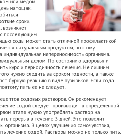
оком или медом.
день натощак.
обиться
откие сроки.
, возникнет
в с последующим
мощью соды может стать отличной профилактикой
ляется натуральным продуктом, поэтому
а индивидуальная непереносимость организма.
ивидуальным делом. По состоянию здоровья и
ть курс и периодичность лечения. Не лишним
того нужно следить за сроком годности, а также
аст бурную реакцию в виде пузырьков. Если сода
поэтому пить ее не следует.
ецептов содовых растворов. Он рекомендует
Лечение содой следует производит в определенной
ервом этапе нужно употреблять раствор на
ать перерыв в течение 3 дней. Это позволит
ы организма. В целях улучшения самочувствия,
ть лечение содой. Растворы можно не только пить,