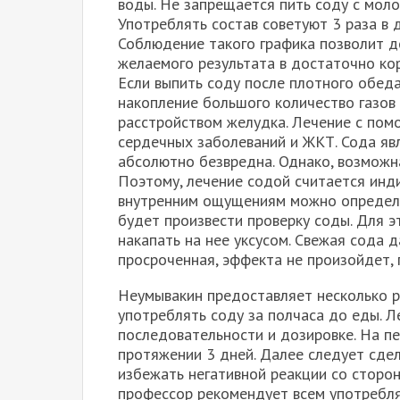
воды. Не запрещается пить соду с мол
Употреблять состав советуют 3 раза в 
Соблюдение такого графика позволит д
желаемого результата в достаточно кор
Если выпить соду после плотного обеда
накопление большого количество газо
расстройством желудка. Лечение с по
сердечных заболеваний и ЖКТ. Сода яв
абсолютно безвредна. Однако, возможн
Поэтому, лечение содой считается инд
внутренним ощущениям можно определи
будет произвести проверку соды. Для э
накапать на нее уксусом. Свежая сода д
просроченная, эффекта не произойдет, 
Неумывакин предоставляет несколько р
употреблять соду за полчаса до еды. 
последовательности и дозировке. На п
протяжении 3 дней. Далее следует сдел
избежать негативной реакции со сторон
профессор рекомендует всем употребля