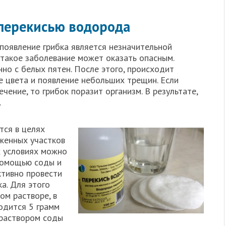
 перекисью водорода
появление грибка является незначительной
 такое заболевание может оказать опасным.
но с белых пятен. После этого, происходит
е цвета и появление небольших трещин. Если
чение, то грибок поразит организм. В результате,
.
тся в целях
женных участков
х условиях можно
помощью соды и
ктивно провести
ка. Для этого
ом растворе, в
одится 5 грамм
 раствором соды