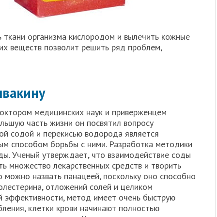
 ткани организма кислородом и вылечить кожные
тих веществ позволит решить ряд проблем,
ывакину
доктором медицинских наук и приверженцем
льшую часть жизни он посвятил вопросу
ой содой и перекисью водорода является
ым способом борьбы с ними. Разработка методики
оды. Ученый утверждает, что взаимодействие соды
ть множество лекарственных средств и творить
о можно назвать панацеей, поскольку оно способно
холестерина, отложений солей и целиком
й эффективности, метод имеет очень быструю
бления, клетки крови начинают полностью