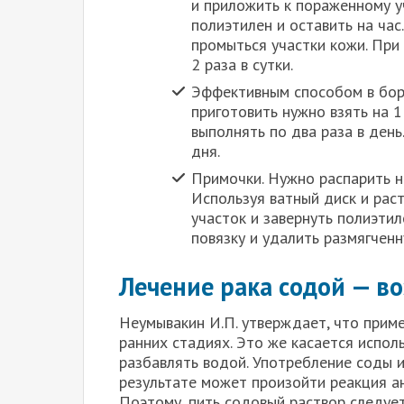
и приложить к пораженному уч
полиэтилен и оставить на ча
промыться участки кожи. При
2 раза в сутки.
Эффективным способом в борь
приготовить нужно взять на 
выполнять по два раза в ден
дня.
Примочки. Нужно распарить н
Используя ватный диск и рас
участок и завернуть полиэти
повязку и удалить размягченн
Лечение рака содой — в
Неумывакин И.П. утверждает, что прим
ранних стадиях. Это же касается испол
разбавлять водой. Употребление соды и
результате может произойти реакция а
Поэтому, пить содовый раствор следует