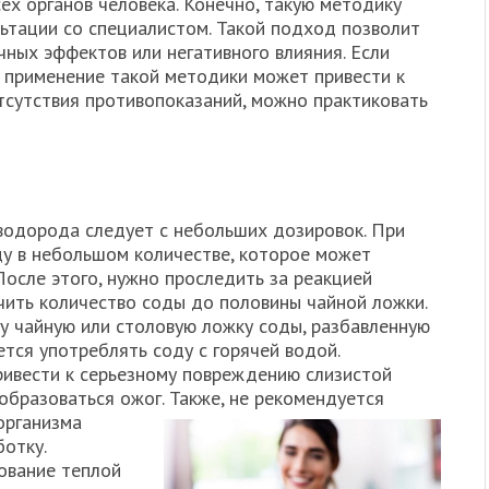
ех органов человека. Конечно, такую методику
льтации со специалистом. Такой подход позволит
ных эффектов или негативного влияния. Если
о применение такой методики может привести к
тсутствия противопоказаний, можно практиковать
водорода следует с небольших дозировок. При
ду в небольшом количестве, которое может
После этого, нужно проследить за реакцией
чить количество соды до половины чайной ложки.
у чайную или столовую ложку соды, разбавленную
тся употреблять соду с горячей водой.
ивести к серьезному повреждению слизистой
 образоваться ожог.
Также, не рекомендуется
организма
ботку.
ование теплой