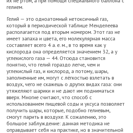
их не ртом, а при помощи специального баллона с
гелием.
Гелий — это одноатомный нетоксичный газ,
который в периодической таблице Менделеева
располагается под вторым номером. Этот газ не
имеет запаха и цвета, его молекулярная масса
составляет всего 4 а. е. м., в то время как у
кислорода она определяется значением 32, а у
углекислого газа — 44. Отсюда становится
понятно, что гелий гораздо легче, чем и
углекислый газ, и кислород, а потому, шары,
заполненные им, могут с лёгкостью взлетать в
воздух, чего не скажешь о других видах газа: они
утяжеляют шарики и не дают им подниматься
вверх. Многие считают, что способ с
использованием пищевой соды и уксуса позволяет
получить шары, которые, подобно гелиевым,
смогут парить в воздухе. К сожалению, это
большое заблуждение: данная методика не
оправдывает себя на практике, но в значительной