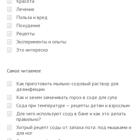
Красота
ц
Лечение
и
Польза и вред
я
Похудение
п
Рецепты
Эксперименты и опыты
о
Это интересно
з
а
п
Самое читаемое
и
Как приготовить мыльно-содовый раствор для
с
дезинфекции
Как и зачем замачивать горох в соде для супа
я
Сода при температуре — рецепты детям и взрослым
м
Для чего используют соду в бане и как это делать
правильно?
Хитрый рецепт соды от запаха пота: под мышками и
для ног