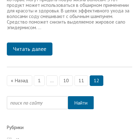
продукт может использоваться в обширном применении
для красоты и здоровья. В целях эффективного ухода за
волосами соду смешивают с обычным шампунем.
Средство поможет снизить выделяемое жировое сало
эпидермисом. …
Читать далее
« Назад
1
…
10
11
12
Н
а
в
и
г
Рубрики
а