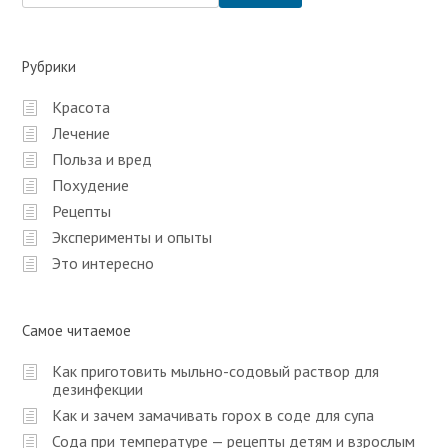
в
и
г
Рубрики
а
Красота
ц
Лечение
и
Польза и вред
я
Похудение
п
Рецепты
Эксперименты и опыты
о
Это интересно
з
а
п
Самое читаемое
и
Как приготовить мыльно-содовый раствор для
с
дезинфекции
Как и зачем замачивать горох в соде для супа
я
Сода при температуре — рецепты детям и взрослым