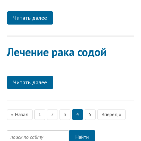
Читать далее
Лечение рака содой
Читать далее
« Назад
1
2
3
4
5
Вперед »
Н
а